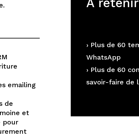
À retenir
e.
› Plus de 60 te
CRM
WhatsApp
riture
› Plus de 60 co
savoir-faire de 
es emailing
s de
imoine et
e pour
purement