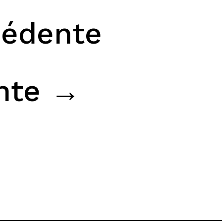
cédente
ante →