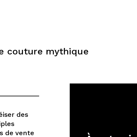
de couture mythique
iser des
iples
ts de vente